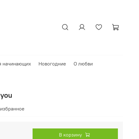
я начинающих
Новогодние
О любви
 you
 избранное
В корзину