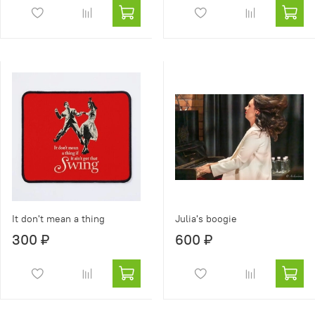
It don't mean a thing
Julia's boogie
300 ₽
600 ₽