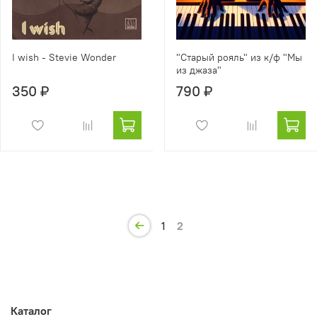
I wish - Stevie Wonder
"Старый рояль" из к/ф "Мы
из джаза"
350 ₽
790 ₽
1
2
Каталог